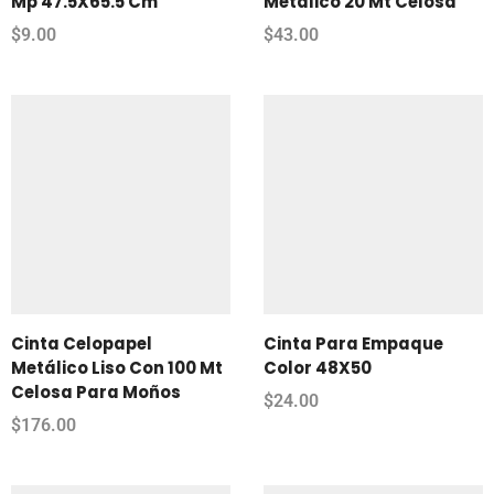
Mp 47.5X65.5 Cm
Metálico 20 Mt Celosa
$
9.00
$
43.00
Cinta Celopapel
Cinta Para Empaque
Metálico Liso Con 100 Mt
Color 48X50
Celosa Para Moños
$
24.00
$
176.00