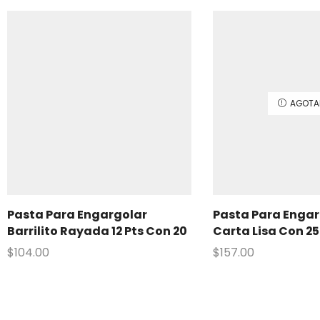
AGOTA
Pasta Para Engargolar
Pasta Para Engar
Barrilito Rayada 12 Pts Con 20
Carta Lisa Con 2
$
104.00
$
157.00