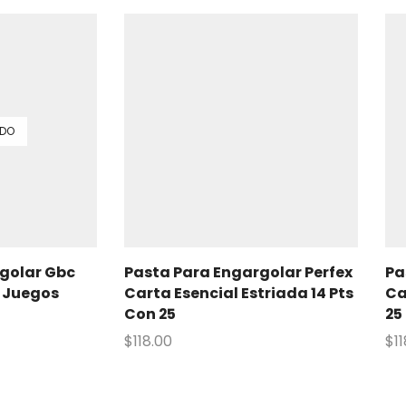
DO
golar Gbc
Pasta Para Engargolar Perfex
Pa
5 Juegos
Carta Esencial Estriada 14 Pts
Ca
Con 25
25
$
118.00
$
1