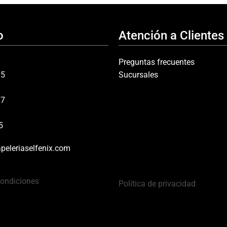
o
Atención a Clientes
Preguntas frecuentes
75
Sucursales
97
5
peleriaselfenix.com
Condiciones
Política de privacidad