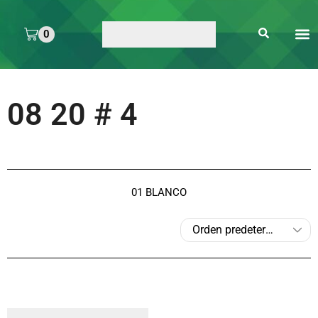
0
ARTE 
PEGAMENTOS Y
ENMICA
ARTÍCULOS DE S
08 20 # 4
01 BLANCO