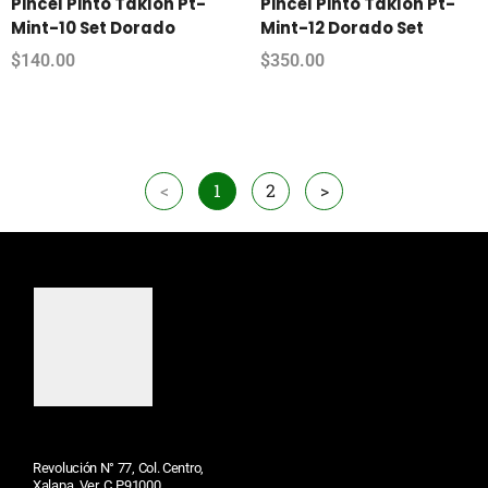
Pincel Pinto Taklon Pt-
Pincel Pinto Taklon Pt-
Mint-10 Set Dorado
Mint-12 Dorado Set
$
140.00
$
350.00
<
1
2
>
Revolución N° 77, Col. Centro,
Xalapa, Ver. C.P.91000