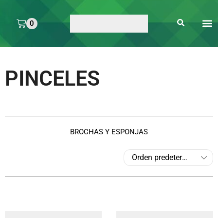
0
ARTE 
PEGAMENTOS Y
ENMICA
ARTÍCULOS DE S
PINCELES
BROCHAS Y ESPONJAS