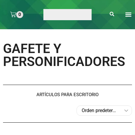
0
ARTE 
PEGAMENTOS Y
ENMICA
ARTÍCULOS DE S
GAFETE Y
PERSONIFICADORES
ARTÍCULOS PARA ESCRITORIO