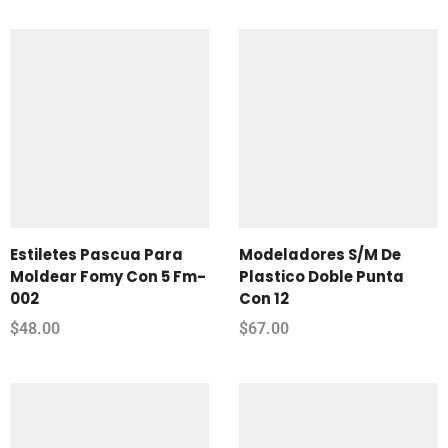
Estiletes Pascua Para
Modeladores S/M De
Moldear Fomy Con 5 Fm-
Plastico Doble Punta
002
Con 12
$
48.00
$
67.00