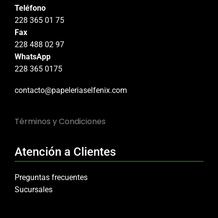
Teléfono
228 365 01 75
Fax
228 488 02 97
WhatsApp
228 365 0175
contacto@papeleriaselfenix.com
Términos y Condiciones
Atención a Clientes
Preguntas frecuentes
Sucursales