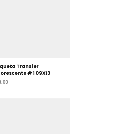
iqueta Transfer
uorescente # 1 09X13
8.00