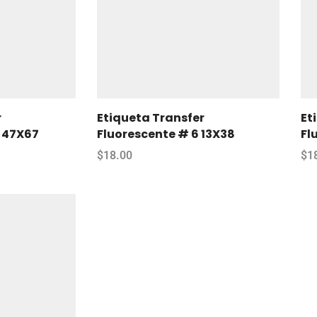
r
Etiqueta Transfer
Et
3 47X67
Fluorescente # 6 13X38
Fl
$
18.00
$
1