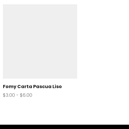
Fomy Carta Pascua Liso
$
3.00
-
$
6.00