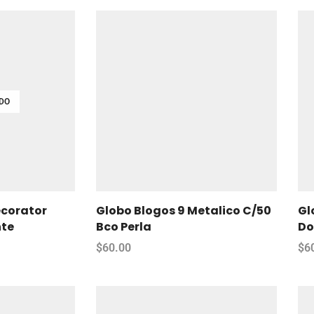
DO
ecorator
Globo Blogos 9 Metalico C/50
Gl
nte
Bco Perla
Do
$
60.00
$
6