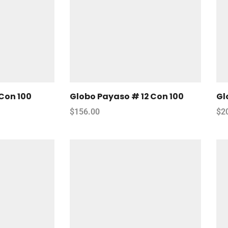
Con 100
Globo Payaso # 12 Con 100
Gl
$
156.00
$
2