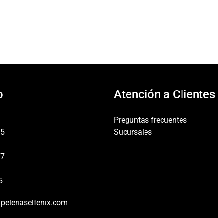
o
Atención a Clientes
Preguntas frecuentes
75
Sucursales
97
5
peleriaselfenix.com