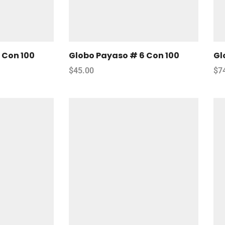
 Con 100
Globo Payaso # 6 Con 100
Gl
$
45.00
$
7