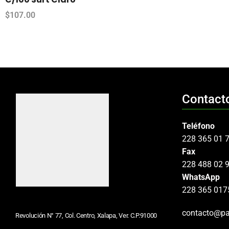
$
107.00
Contact
Teléfono
228 365 01 
Fax
228 488 02 
WhatsApp
228 365 017
contacto@pa
Revolución N° 77, Col. Centro, Xalapa, Ver. C.P.91000