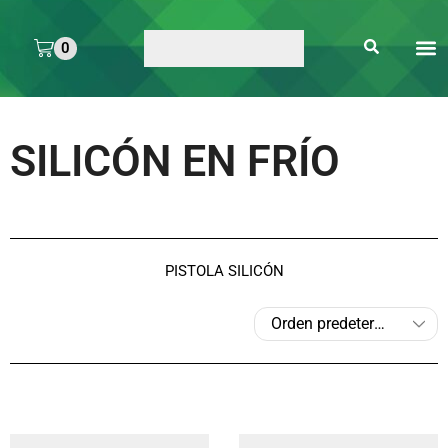
0
ARTE 
PEGAMENTOS Y
ENMICA
ARTÍCULOS DE S
SILICÓN EN FRÍO
PISTOLA SILICÓN