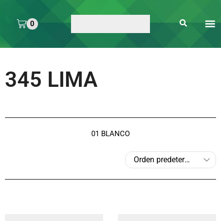
0
ARTE 
PEGAMENTOS Y
ENMICA
ARTÍCULOS DE S
345 LIMA
01 BLANCO