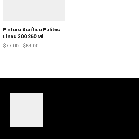
Pintura Acrílica Politec
Línea 300 250 Ml.
$
77.00
-
$
83.00