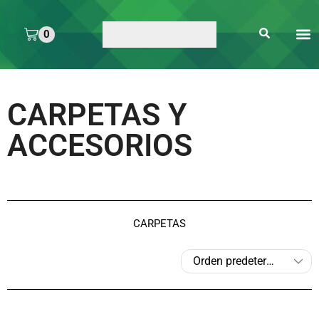
0
ARTE 
PEGAMENTOS Y
ENMICA
ARTÍCULOS DE S
CARPETAS Y
ACCESORIOS
CARPETAS