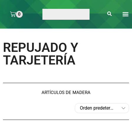
0
ARTE 
PEGAMENTOS Y
ENMICA
ARTÍCULOS DE S
REPUJADO Y
TARJETERÍA
ARTÍCULOS DE MADERA