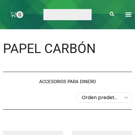
0
ARTE 
PEGAMENTOS 
ENMICA
ARTÍCULOS DE SA
PAPEL CARBÓN
ACCESORIOS PARA DINERO