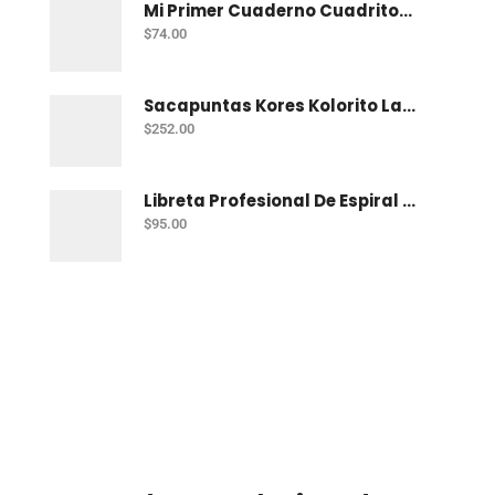
Mi Primer Cuaderno Cuadritos "A" (10Mm) 50 Hojas Norma
$
74.00
Sacapuntas Kores Kolorito Lapiz 1 Orif C/20
$
252.00
Libreta Profesional De Espiral Printaform Arcoiris Pastel 100 H Ry
$
95.00