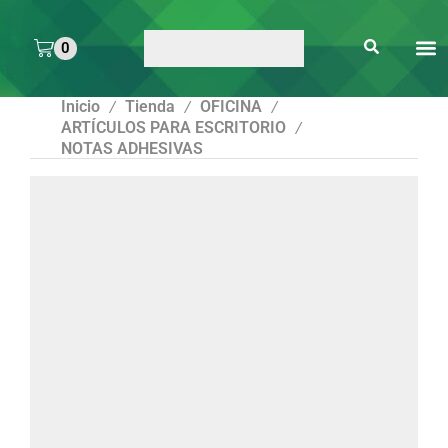
0
ARTE 
PEGAMENTOS Y
ENMICA
ARTÍCULOS DE S
Inicio
Tienda
OFICINA
/
/
/
ARTÍCULOS PARA ESCRITORIO
/
NOTAS ADHESIVAS