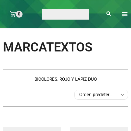
0
ARTE 
PEGAMENTOS Y
ENMICA
ARTÍCULOS DE S
MARCATEXTOS
BICOLORES, ROJO Y LÁPIZ DUO