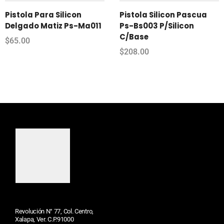
Pistola Para Silicon
Pistola Silicon Pascua
Delgado Matiz Ps-Ma011
Ps-Bs003 P/Silicon
C/Base
$
65.00
$
208.00
Revolución N° 77, Col. Centro,
Xalapa, Ver. C.P.91000