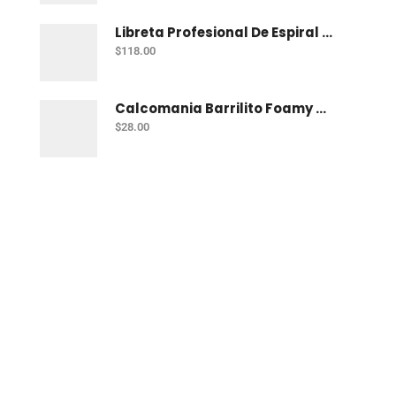
Libreta Profesional De Espiral Norma Uno 200 H C-7
$
118.00
Calcomania Barrilito Foamy Mar
$
28.00