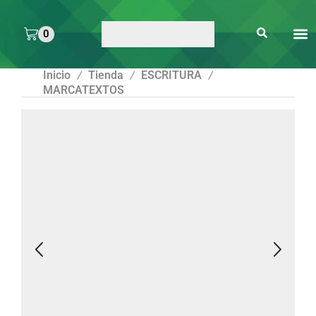
0
ARTE 
PEGAMENTOS Y
ENMICA
ARTÍCULOS DE S
Inicio
Tienda
ESCRITURA
/
/
/
MARCATEXTOS