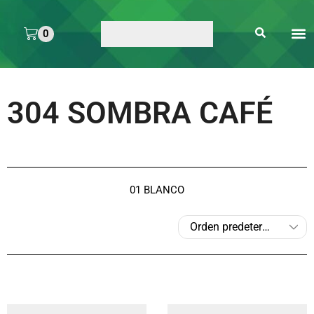
0
ARTE 
PEGAMENTOS Y
ENMICA
ARTÍCULOS DE S
304 SOMBRA CAFÉ
01 BLANCO