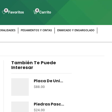
0
0
Favoritos
Carrito
ORALIDADES
PEGAMENTOS Y CINTAS
ENMICADO Y ENGARGOLADO
También Te Puede
Interesar
Placa De Unicel Naviempaques 100X100X2 Cm
$
88.00
Piedras Pascua Flor Surtido 2Gpa
$
24.00