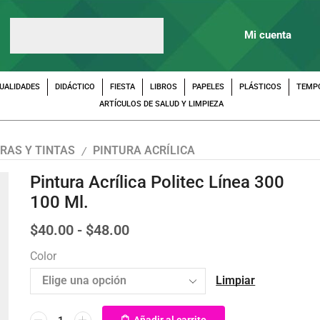
Mi cuenta
UALIDADES
DIDÁCTICO
FIESTA
LIBROS
PAPELES
PLÁSTICOS
TEMP
ARTÍCULOS DE SALUD Y LIMPIEZA
RAS Y TINTAS
PINTURA ACRÍLICA
/
Pintura Acrílica Politec Línea 300
100 Ml.
$
40.00
-
$
48.00
Color
Limpiar
Añadir al carrito