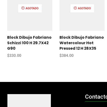
AGOTADO
AGOTADO
Block Dibujo Fabriano
Block Dibujo Fabriano
Schizzi 100 H 29.7X42
Watercolour Hot
G90
Pressed 12 H 28X35
$
330.00
$
384.00
Contact