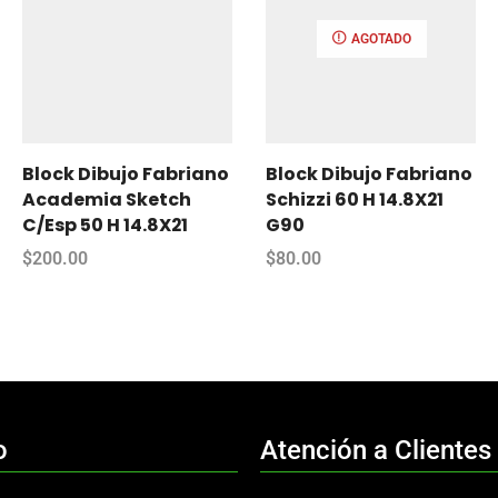
AGOTADO
Block Dibujo Fabriano
Block Dibujo Fabriano
Academia Sketch
Schizzi 60 H 14.8X21
C/Esp 50 H 14.8X21
G90
$
200.00
$
80.00
o
Atención a Clientes