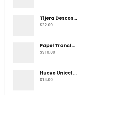
Tijera Descosedora Pascua Mango Plastico
$
22.00
Papel Transfer Kronaline Tr305 Telas Obscuras Con 10
$
310.00
Huevo Unicel 10 Cm
$
14.00