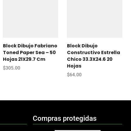
Block Dibujo Fabriano
Block Dibujo
Toned Paper Sea – 50
Constructivo Estrella
Hojas 21X29.7 Cm
Chico 33.3X24.6 20
Hojas
$
305.00
$
64.00
Compras protegidas