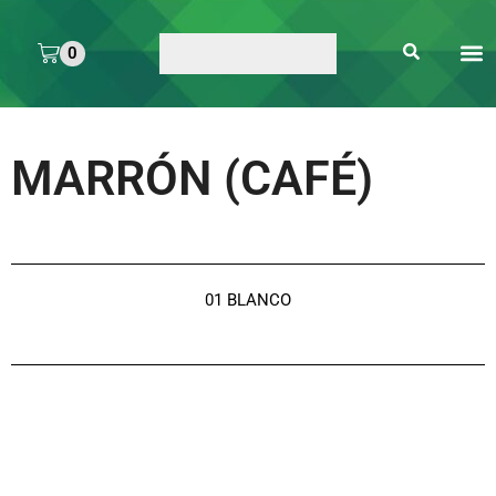
0
ARTE 
PEGAMENTOS Y
ENMICA
ARTÍCULOS DE S
MARRÓN (CAFÉ)
01 BLANCO