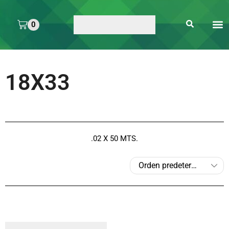
0
ARTE 
PEGAMENTOS Y
ENMICA
ARTÍCULOS DE S
18X33
.02 X 50 MTS.