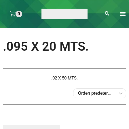
0
ARTE 
PEGAMENTOS Y
ENMICA
ARTÍCULOS DE S
.095 X 20 MTS.
.02 X 50 MTS.