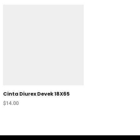
Cinta Diurex Devek 18X65
$
14.00