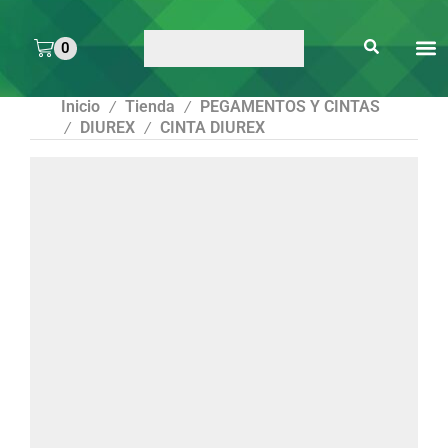
0
ARTE 
PEGAMENTOS Y
ENMICA
ARTÍCULOS DE S
Inicio
Tienda
PEGAMENTOS Y CINTAS
/
/
DIUREX
CINTA DIUREX
/
/