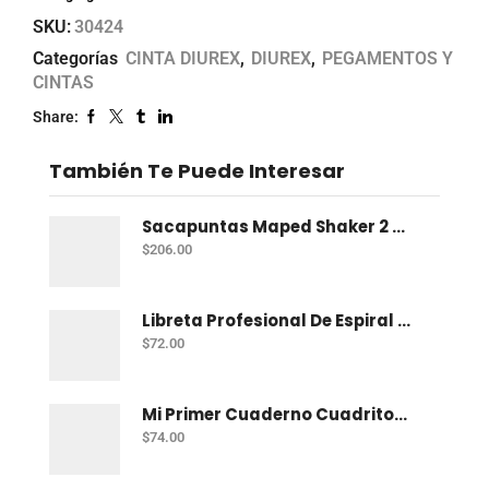
SKU:
30424
Categorías
CINTA DIUREX
,
DIUREX
,
PEGAMENTOS Y
CINTAS
Share:
También Te Puede Interesar
Sacapuntas Maped Shaker 2 Orificios - Bote Con 12
$
206.00
Libreta Profesional De Espiral Norma Color 100 H C-7
$
72.00
Mi Primer Cuaderno Cuadritos "A" (10Mm) 50 Hojas Norma
$
74.00