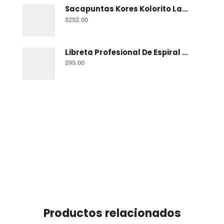
Sacapuntas Kores Kolorito Lapiz 1 Orif C/20
$
252.00
Libreta Profesional De Espiral Printaform Arcoiris Pastel 100 H Ry
$
95.00
Productos relacionados