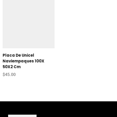
Placa De Unicel
Naviempaques 100X
50X2 Cm
$
45.00