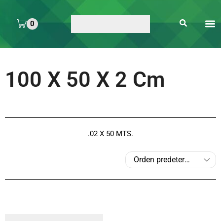
0
ARTE 
PEGAMENTOS Y
ENMICA
ARTÍCULOS DE S
100 X 50 X 2 Cm
.02 X 50 MTS.