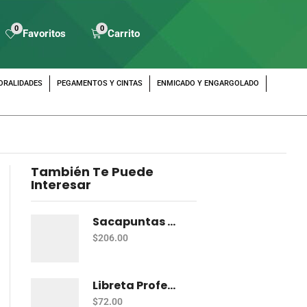
0
0
Favoritos
Carrito
ORALIDADES
PEGAMENTOS Y CINTAS
ENMICADO Y ENGARGOLADO
También Te Puede
Interesar
Sacapuntas Maped Shaker 2 Orificios - Bote Con 12
$
206.00
Libreta Profesional De Espiral Norma Color 100 H C-7
$
72.00