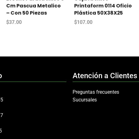
Cm Pascua Metalico
Printaform 0114 Oficio
– Con 50 Piezas
Plástica 50X38X25
$
37.00
$
107.00
o
Atención a Clientes
Preguntas frecuentes
75
Sucursales
97
5