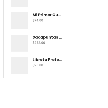
Mi Primer Cuaderno Cuadritos "A" (10Mm) 50 Hojas Norma
$
74.00
Sacapuntas Kores Kolorito Lapiz 1 Orif C/20
$
252.00
Libreta Profesional De Espiral Printaform Arcoiris Pastel 100 H Ry
$
95.00