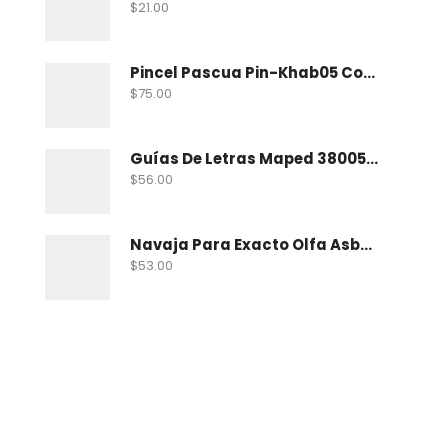
$
21.00
Pincel Pascua Pin-Khab05 Con 15
$
75.00
Guías De Letras Maped 38005 No. 5
$
56.00
Navaja Para Exacto Olfa Asbb-10 C/10 Nav
$
53.00