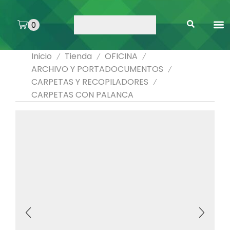
0
ARTE 
PEGAMENTOS 
ENMICA
ARTÍCULOS DE SA
Inicio
Tienda
OFICINA
/
/
/
ARCHIVO Y PORTADOCUMENTOS
/
CARPETAS Y RECOPILADORES
/
CARPETAS CON PALANCA