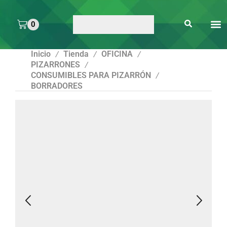
0
ARTE 
PEGAMENTOS Y
ENMICA
ARTÍCULOS DE S
Inicio
Tienda
OFICINA
/
/
/
PIZARRONES
/
CONSUMIBLES PARA PIZARRÓN
/
BORRADORES