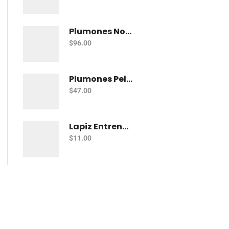
Plumones Norma Magicos C/12
$
96.00
Plumones Pelikan Colorella Star C/12
$
47.00
Lapiz Entrenador Baco Teacher Triang Jumbo
$
11.00