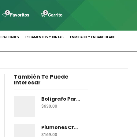
0
0
Favoritos
Carrito
ORALIDADES
PEGAMENTOS Y CINTAS
ENMICADO Y ENGARGOLADO
También Te Puede
Interesar
Bolígrafo Parker Im Azul Bt
$
630.00
Plumones Crayola Super Tips C/20 Delgados Lav
$
169.00