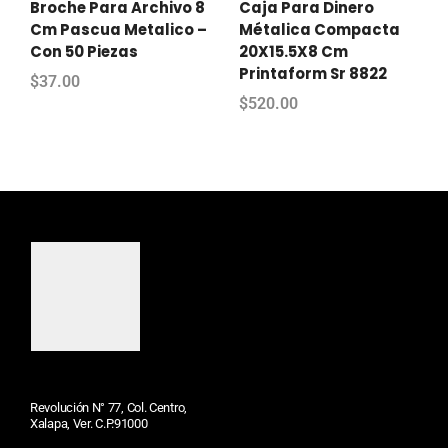
Broche Para Archivo 8
Caja Para Dinero
Cm Pascua Metalico –
Métalica Compacta
Con 50 Piezas
20X15.5X8 Cm
Printaform Sr 8822
$
37.00
$
520.00
Revolución N° 77, Col. Centro,
Xalapa, Ver. C.P.91000