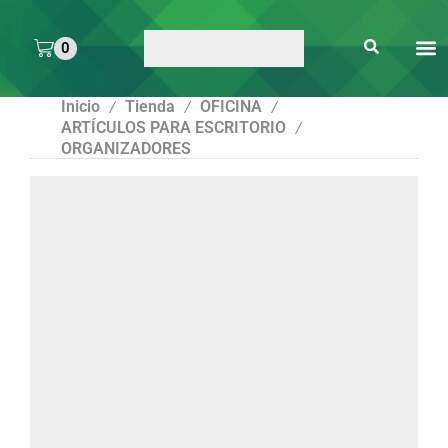
0
ARTE 
PEGAMENTOS Y
ENMICA
ARTÍCULOS DE S
Inicio
Tienda
OFICINA
/
/
/
ARTÍCULOS PARA ESCRITORIO
/
ORGANIZADORES