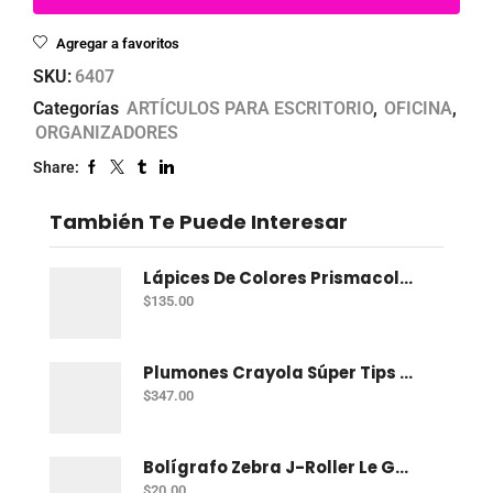
Agregar a favoritos
SKU:
6407
Categorías
ARTÍCULOS PARA ESCRITORIO
,
OFICINA
,
ORGANIZADORES
Share:
También Te Puede Interesar
Lápices De Colores Prismacolor Junior Con 12 Dual
$
135.00
Plumones Crayola Súper Tips Con 50
$
347.00
Bolígrafo Zebra J-Roller Le Gel 0.7 Mm Azul
$
20.00