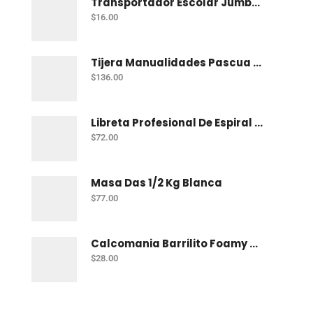
Transportador Escolar Jumbo Plastico 360 Grados
$
16.00
Tijera Manualidades Pascua P/Foamy Ondas
$
136.00
Libreta Profesional De Espiral Norma Color 100 H Bco
$
72.00
Masa Das 1/2 Kg Blanca
$
77.00
Calcomania Barrilito Foamy Dinosaurios
$
28.00