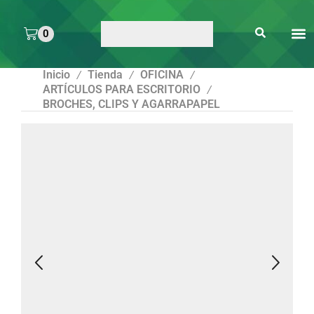
0
ARTE 
PEGAMENTOS Y
ENMICA
ARTÍCULOS DE S
Inicio
Tienda
OFICINA
/
/
/
ARTÍCULOS PARA ESCRITORIO
/
BROCHES, CLIPS Y AGARRAPAPEL