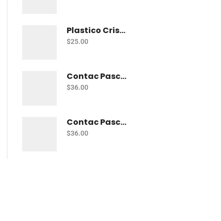
Plastico Cristal Adherible Cal. 4 Mt
$
25.00
Contac Pascua Diamantado 2 Mt Fiusha
$
36.00
Contac Pascua Diamantado 2 Mt Dorado
$
36.00