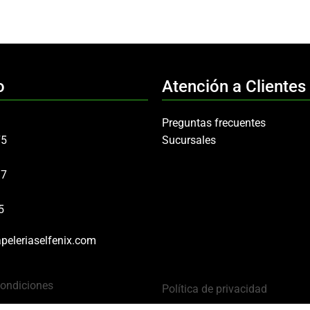
o
Atención a Clientes
Preguntas frecuentes
75
Sucursales
97
5
peleriaselfenix.com
Condiciones
Política de privacidad