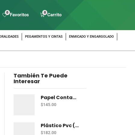
0
0
Favoritos
Carrito
ORALIDADES
PEGAMENTOS Y CINTAS
ENMICADO Y ENGARGOLADO
También Te Puede
Interesar
Papel Contac Pascua Transparente 45 Cm X 20 Mt
$
145.00
Plástico Pvc (Rollo)
$
182.00