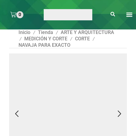
0
ARTE 
PEGAMENTOS Y
ENMICA
ARTÍCULOS DE S
Inicio
Tienda
ARTE Y ARQUITECTURA
/
/
MEDICIÓN Y CORTE
CORTE
/
/
/
NAVAJA PARA EXACTO