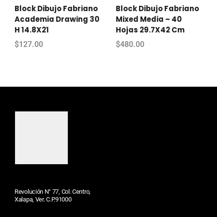
Block Dibujo Fabriano
Block Dibujo Fabriano
Academia Drawing 30
Mixed Media – 40
H 14.8X21
Hojas 29.7X42 Cm
$
127.00
$
480.00
Revolución N° 77, Col. Centro,
Xalapa, Ver. C.P.91000