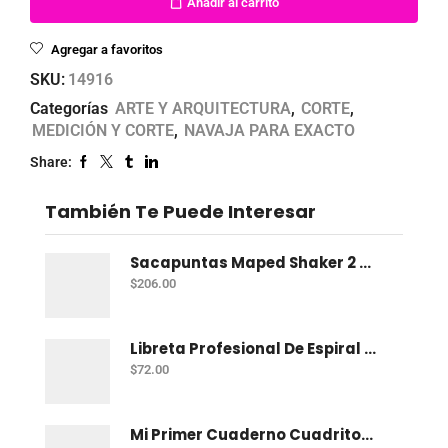
Añadir al carrito
Agregar a favoritos
SKU:
14916
Categorías
ARTE Y ARQUITECTURA
,
CORTE
,
MEDICIÓN Y CORTE
,
NAVAJA PARA EXACTO
Share:
También Te Puede Interesar
Sacapuntas Maped Shaker 2 Orificios - Bote Con 12
$
206.00
Libreta Profesional De Espiral Norma Color 100 H C-7
$
72.00
Mi Primer Cuaderno Cuadritos "A" (10Mm) 50 Hojas Norma