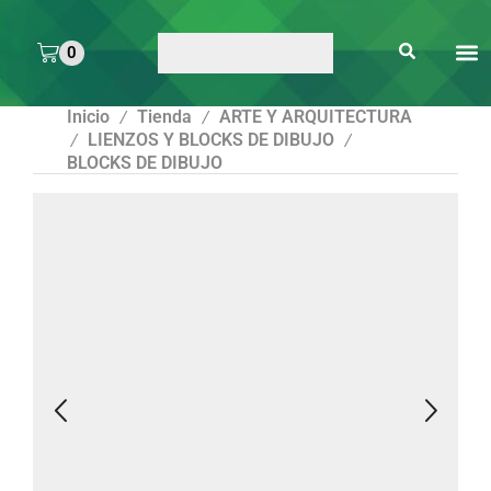
0
ARTE 
PEGAMENTOS Y
ENMICA
ARTÍCULOS DE S
Inicio
Tienda
ARTE Y ARQUITECTURA
/
/
LIENZOS Y BLOCKS DE DIBUJO
/
/
BLOCKS DE DIBUJO