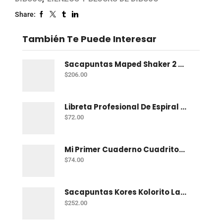
Share:
También Te Puede Interesar
Sacapuntas Maped Shaker 2 Orificios - Bote Con 12
$
206.00
Libreta Profesional De Espiral Norma Color 100 H C-7
$
72.00
Mi Primer Cuaderno Cuadritos "A" (10Mm) 50 Hojas Norma
$
74.00
Sacapuntas Kores Kolorito Lapiz 1 Orif C/20
$
252.00