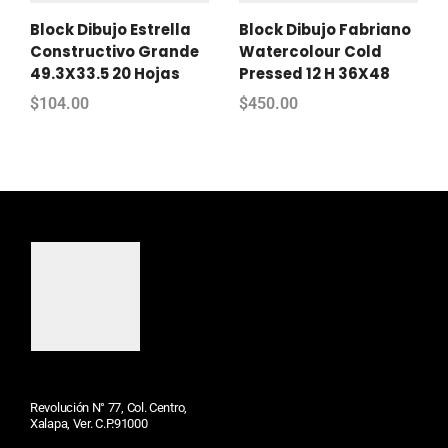
Block Dibujo Estrella
Block Dibujo Fabriano
Constructivo Grande
Watercolour Cold
49.3X33.5 20 Hojas
Pressed 12 H 36X48
$
104.00
$
450.00
Revolución N° 77, Col. Centro,
Xalapa, Ver. C.P.91000