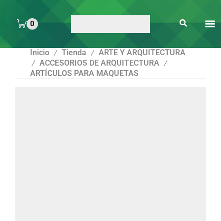
0
ARTE 
PEGAMENTOS Y
ENMICA
ARTÍCULOS DE S
Inicio
Tienda
ARTE Y ARQUITECTURA
/
/
ACCESORIOS DE ARQUITECTURA
/
/
ARTÍCULOS PARA MAQUETAS