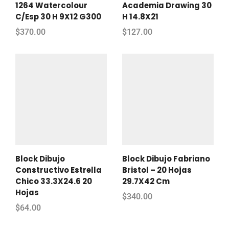
1264 Watercolour
Academia Drawing 30
C/Esp 30 H 9X12 G300
H 14.8X21
$
370.00
$
127.00
Block Dibujo
Block Dibujo Fabriano
Constructivo Estrella
Bristol – 20 Hojas
Chico 33.3X24.6 20
29.7X42 Cm
Hojas
$
340.00
$
64.00