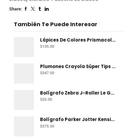
Share:
También Te Puede Interesar
Lápices De Colores Prismacolor Junior Con 12 Dual
$
135.00
Plumones Crayola Súper Tips Con 50
$
347.00
Bolígrafo Zebra J-Roller Le Gel 0.7 Mm Azul
$
20.00
Bolígrafo Parker Jotter Kensington Ct Bp
$
375.00