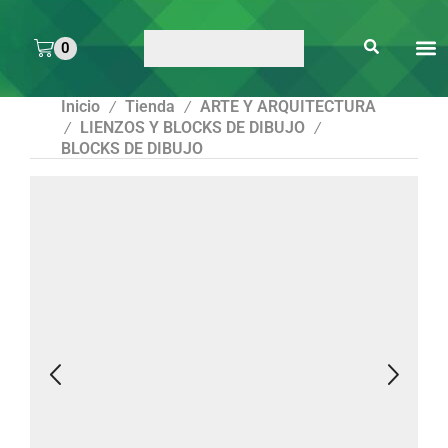
0
ARTE 
PEGAMENTOS Y
ENMICA
ARTÍCULOS DE S
Inicio
Tienda
ARTE Y ARQUITECTURA
/
/
LIENZOS Y BLOCKS DE DIBUJO
/
/
BLOCKS DE DIBUJO