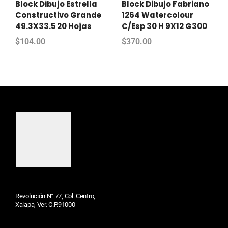
Block Dibujo Estrella
Block Dibujo Fabriano
Constructivo Grande
1264 Watercolour
49.3X33.5 20 Hojas
C/Esp 30 H 9X12 G300
$
104.00
$
370.00
Revolución N° 77, Col. Centro,
Xalapa, Ver. C.P.91000