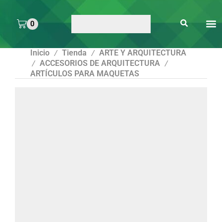
0
ARTE 
PEGAMENTOS Y
ENMICA
ARTÍCULOS DE S
Inicio
Tienda
ARTE Y ARQUITECTURA
/
/
ACCESORIOS DE ARQUITECTURA
/
/
ARTÍCULOS PARA MAQUETAS