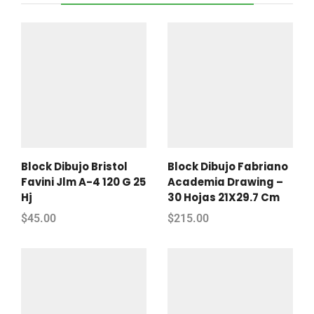
Block Dibujo Bristol
Block Dibujo Fabriano
Favini Jlm A-4 120 G 25
Academia Drawing –
Hj
30 Hojas 21X29.7 Cm
$
45.00
$
215.00