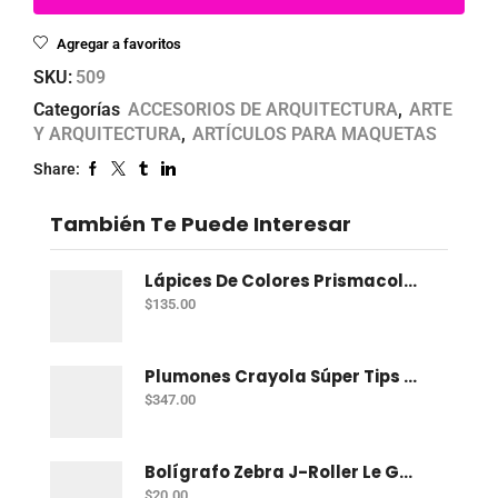
Agregar a favoritos
SKU:
509
Categorías
ACCESORIOS DE ARQUITECTURA
,
ARTE
Y ARQUITECTURA
,
ARTÍCULOS PARA MAQUETAS
Share:
También Te Puede Interesar
Lápices De Colores Prismacolor Junior Con 12 Dual
$
135.00
Plumones Crayola Súper Tips Con 50
$
347.00
Bolígrafo Zebra J-Roller Le Gel 0.7 Mm Azul
$
20.00