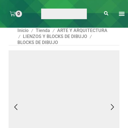
0
ARTE 
PEGAMENTOS Y
ENMICA
ARTÍCULOS DE S
Inicio
Tienda
ARTE Y ARQUITECTURA
/
/
LIENZOS Y BLOCKS DE DIBUJO
/
/
BLOCKS DE DIBUJO