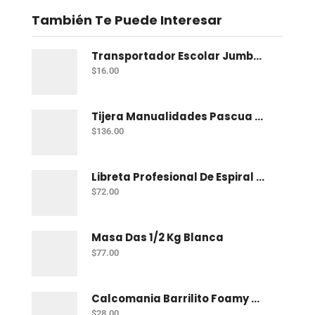
También Te Puede Interesar
Transportador Escolar Jumbo Plastico 360 Grados
$
16.00
Tijera Manualidades Pascua P/Foamy Ondas
$
136.00
Libreta Profesional De Espiral Norma Color 100 H Bco
$
72.00
Masa Das 1/2 Kg Blanca
$
77.00
Calcomania Barrilito Foamy Dinosaurios
$
28.00