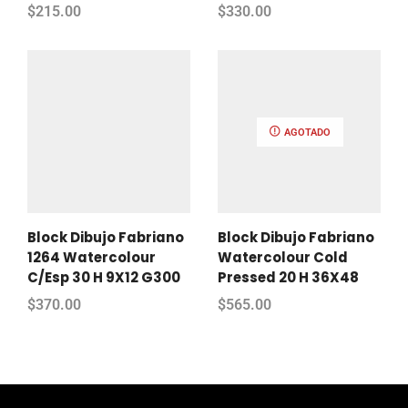
$
215.00
$
330.00
AGOTADO
Block Dibujo Fabriano
Block Dibujo Fabriano
1264 Watercolour
Watercolour Cold
C/Esp 30 H 9X12 G300
Pressed 20 H 36X48
$
370.00
$
565.00