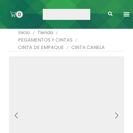
0
ARTE 
PEGAMENTOS 
ENMICA
ARTÍCULOS DE SA
Inicio
Tienda
/
/
PEGAMENTOS Y CINTAS
/
CINTA DE EMPAQUE
CINTA CANELA
/