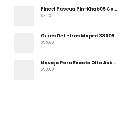
Pincel Pascua Pin-Khab05 Con 15
$
75.00
Guías De Letras Maped 38005 No. 5
$
56.00
Navaja Para Exacto Olfa Asbb-10 C/10 Nav
$
53.00