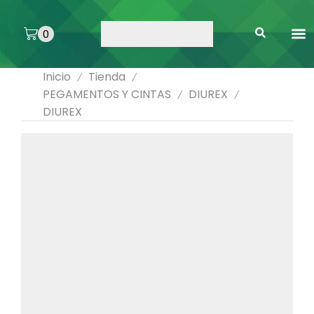
0
ARTE 
PEGAMENTOS 
ENMICA
ARTÍCULOS DE SA
Inicio
Tienda
/
/
PEGAMENTOS Y CINTAS
DIUREX
/
/
DIUREX