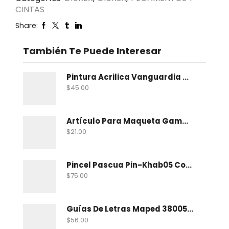
CINTAS
Share:
También Te Puede Interesar
Pintura Acrilica Vanguardia Metalica 100 Ml
$
45.00
Artículo Para Maqueta Gama Zoologico Chico
$
21.00
Pincel Pascua Pin-Khab05 Con 15
$
75.00
Guías De Letras Maped 38005 No. 5
$
56.00