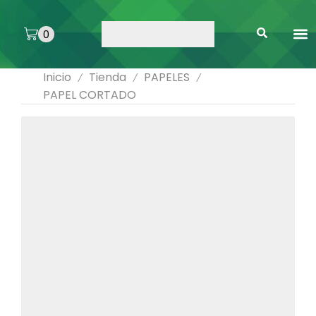
0
ARTE 
PEGAMENTOS 
ENMICA
ARTÍCULOS DE SA
Inicio
Tienda
PAPELES
/
/
/
PAPEL CORTADO