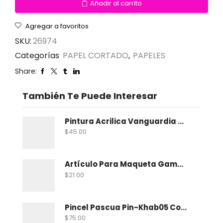
Añadir al carrito
Agregar a favoritos
SKU:
26974
Categorías
PAPEL CORTADO
,
PAPELES
Share:
También Te Puede Interesar
Pintura Acrilica Vanguardia Metalica 100 Ml
$
45.00
Artículo Para Maqueta Gama Zoologico Chico
$
21.00
Pincel Pascua Pin-Khab05 Con 15
$
75.00