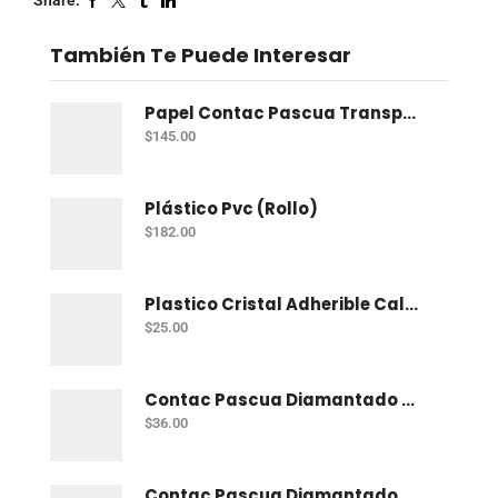
Share:
También Te Puede Interesar
Papel Contac Pascua Transparente 45 Cm X 20 Mt
$
145.00
Plástico Pvc (Rollo)
$
182.00
Plastico Cristal Adherible Cal. 4 Mt
$
25.00
Contac Pascua Diamantado 2 Mt Fiusha
$
36.00
Contac Pascua Diamantado 2 Mt Dorado