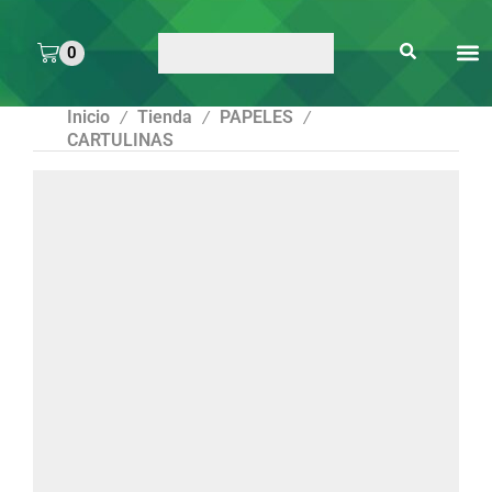
0
ARTE 
PEGAMENTOS Y
ENMICA
ARTÍCULOS DE S
Inicio
Tienda
PAPELES
/
/
/
CARTULINAS