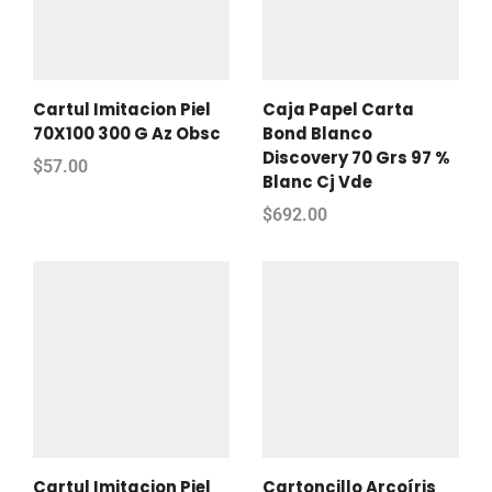
Cartul Imitacion Piel
Caja Papel Carta
70X100 300 G Az Obsc
Bond Blanco
Discovery 70 Grs 97 %
$
57.00
Blanc Cj Vde
$
692.00
Cartul Imitacion Piel
Cartoncillo Arcoíris