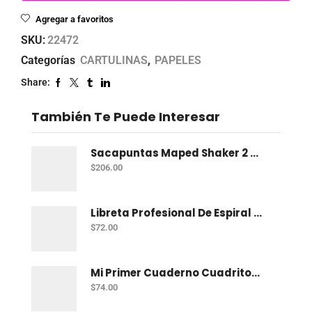
Agregar a favoritos
SKU:
22472
Categorías
CARTULINAS
,
PAPELES
Share:
También Te Puede Interesar
Sacapuntas Maped Shaker 2 Orificios - Bote Con 12
$
206.00
Libreta Profesional De Espiral Norma Color 100 H C-7
$
72.00
Mi Primer Cuaderno Cuadritos "A" (10Mm) 50 Hojas Norma
$
74.00