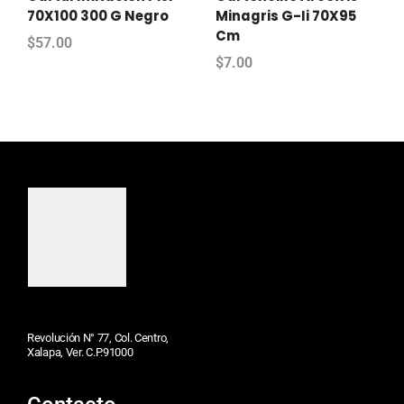
70X100 300 G Negro
Minagris G-Ii 70X95
Cm
$
57.00
$
7.00
Revolución N° 77, Col. Centro,
Xalapa, Ver. C.P.91000