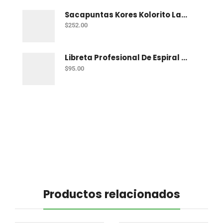
Sacapuntas Kores Kolorito Lapiz 1 Orif C/20
$
252.00
Libreta Profesional De Espiral Printaform Arcoiris Pastel 100 H Ry
$
95.00
Productos relacionados