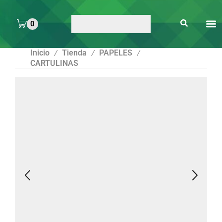
0
ARTE 
PEGAMENTOS Y
ENMICA
ARTÍCULOS DE S
Inicio
Tienda
PAPELES
/
/
/
CARTULINAS