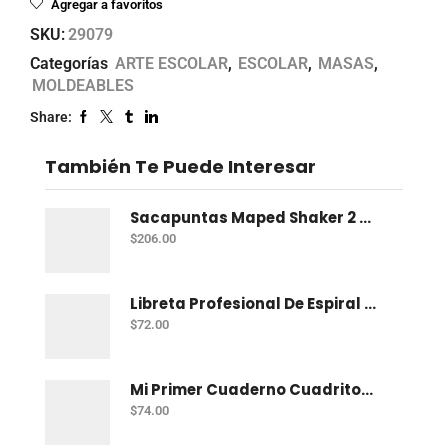
Agregar a favoritos
SKU:
29079
Categorías
ARTE ESCOLAR
,
ESCOLAR
,
MASAS
,
MOLDEABLES
Share:
También Te Puede Interesar
Sacapuntas Maped Shaker 2 Orificios - Bote Con 12
$
206.00
Libreta Profesional De Espiral Norma Color 100 H C-7
$
72.00
Mi Primer Cuaderno Cuadritos "A" (10Mm) 50 Hojas Norma
$
74.00