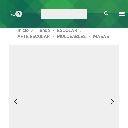
0
ARTE 
PEGAMENTOS Y
ENMICA
ARTÍCULOS DE S
Inicio
Tienda
ESCOLAR
/
/
/
ARTE ESCOLAR
MOLDEABLES
MASAS
/
/