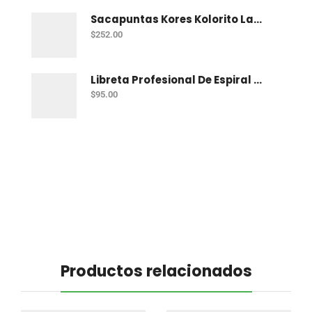
Sacapuntas Kores Kolorito Lapiz 1 Orif C/20
$
252.00
Libreta Profesional De Espiral Printaform Arcoiris Pastel 100 H Ry
$
95.00
Productos relacionados