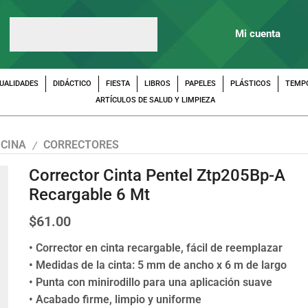
Mi cuenta
UALIDADES
DIDÁCTICO
FIESTA
LIBROS
PAPELES
PLÁSTICOS
TEMP
ARTÍCULOS DE SALUD Y LIMPIEZA
ICINA
CORRECTORES
/
Corrector Cinta Pentel Ztp205Bp-A
Recargable 6 Mt
$
61.00
• Corrector en cinta recargable, fácil de reemplazar
• Medidas de la cinta: 5 mm de ancho x 6 m de largo
• Punta con minirodillo para una aplicación suave
• Acabado firme, limpio y uniforme