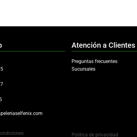
o
Atención a Clientes
Preguntas frecuentes
75
Sucursales
97
5
peleriaselfenix.com
Condiciones
Política de privacidad