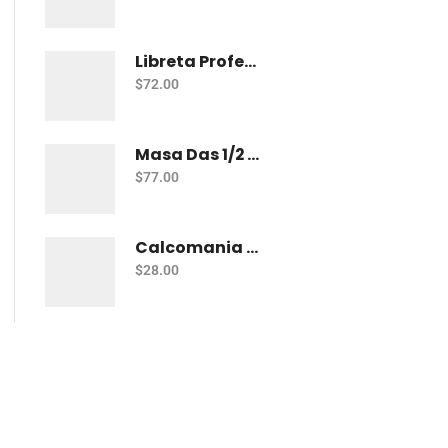
Libreta Profesional De Espiral Norma Color 100 H Bco
$
72.00
Masa Das 1/2 Kg Blanca
$
77.00
Calcomania Barrilito Foamy Dinosaurios
$
28.00