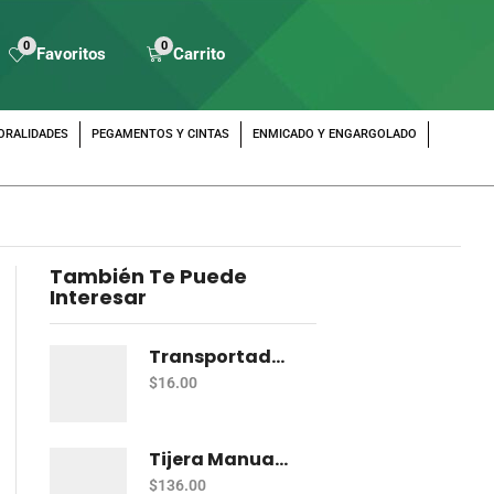
0
0
Favoritos
Carrito
ORALIDADES
PEGAMENTOS Y CINTAS
ENMICADO Y ENGARGOLADO
También Te Puede
Interesar
Transportador Escolar Jumbo Plastico 360 Grados
$
16.00
Tijera Manualidades Pascua P/Foamy Ondas
$
136.00