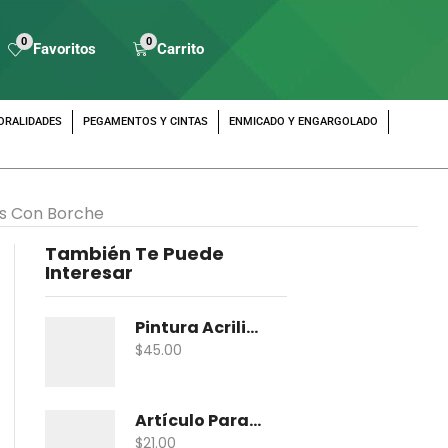
0
0
Favoritos
Carrito
ORALIDADES
PEGAMENTOS Y CINTAS
ENMICADO Y ENGARGOLADO
s Con Borche
También Te Puede
Interesar
Pintura Acrilica Vanguardia Metalica 100 Ml
$
45.00
Artículo Para Maqueta Gama Zoologico Chico
$
21.00