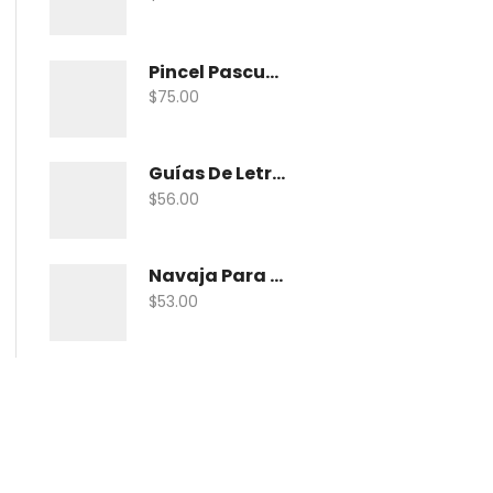
Pincel Pascua Pin-Khab05 Con 15
$
75.00
Guías De Letras Maped 38005 No. 5
$
56.00
Navaja Para Exacto Olfa Asbb-10 C/10 Nav
$
53.00