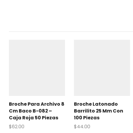
Broche Para Archivo 8
Broche Latonado
Cm Baco B-082 –
Barrilito 25 Mm Con
Caja Roja 50 Piezas
100 Piezas
$
62.00
$
44.00