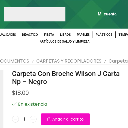
Mi cuenta
UALIDADES
DIDÁCTICO
FIESTA
LIBROS
PAPELES
PLÁSTICOS
TEMP
ARTÍCULOS DE SALUD Y LIMPIEZA
DOCUMENTOS
CARPETAS Y RECOPILADORES
Carpeta
/
/
Carpeta Con Broche Wilson J Carta
Np – Negro
$
18.00
En existencia
Añadir al carrito