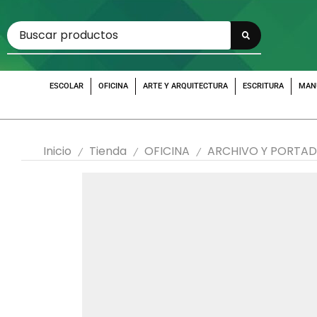
ESCOLAR
OFICINA
ARTE Y ARQUITECTURA
ESCRITURA
MAN
Inicio
Tienda
OFICINA
ARCHIVO Y PORTA
/
/
/