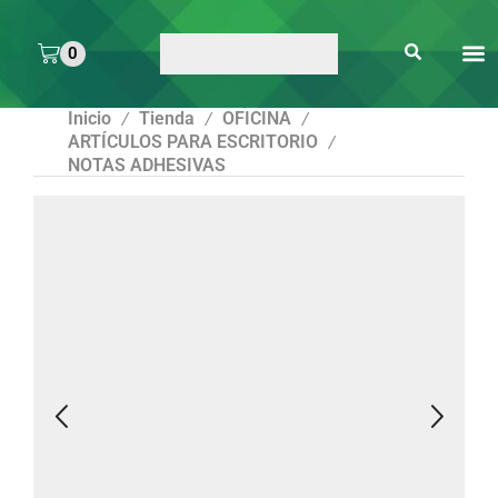
0
ARTE 
PEGAMENTOS Y
ENMICA
ARTÍCULOS DE S
Inicio
Tienda
OFICINA
/
/
/
ARTÍCULOS PARA ESCRITORIO
/
NOTAS ADHESIVAS