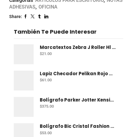
Categorías
ARTÍCULOS PARA ESCRITORIO
,
NOTAS
ADHESIVAS
,
OFICINA
Share:
También Te Puede Interesar
Marcatextos Zebra J Roller Hl 2 Puntas Rosa
$
21.00
Lapiz Checador Pelikan Rojo Carmin C/10
$
61.00
Bolígrafo Parker Jotter Kensington Ct Bp
$
375.00
Bolígrafo Bic Cristal Fashion Con 15 Punto Grueso (1.2 Mm)
$
53.00