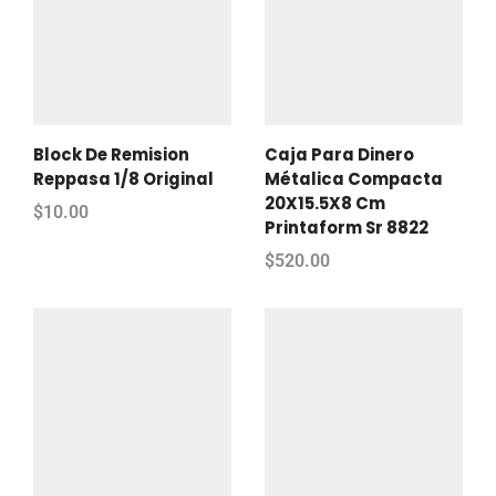
Block De Remision
Caja Para Dinero
Reppasa 1/8 Original
Métalica Compacta
20X15.5X8 Cm
$
10.00
Printaform Sr 8822
$
520.00